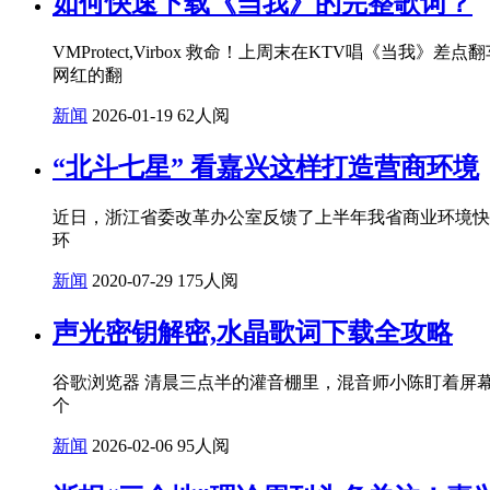
如何快速下载《当我》的完整歌词？
VMProtect,Virbox 救命！上周末在KTV唱
网红的翻
新闻
2026-01-19
62人阅
“北斗七星” 看嘉兴这样打造营商环境
近日，浙江省委改革办公室反馈了上半年我省商业环境快
环
新闻
2020-07-29
175人阅
声光密钥解密,水晶歌词下载全攻略
谷歌浏览器 清晨三点半的灌音棚里，混音师小陈盯着屏
个
新闻
2026-02-06
95人阅