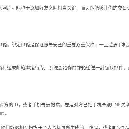
像照片。昵称于添加好友之际相当关键，而头像能够让你的交谈
邮箱。绑定邮箱是保证账号安全的重要双重保障。一旦遭遇手机
项，顺利达成邮箱绑定行为。系统会给你的邮箱递送一封确认邮件，
借对方的ID，或者手机号去搜索。要是对方已把手机号跟LINE
ID。
捷，你们能够相互扫描于个人资料页所生成的二维码，或者同步