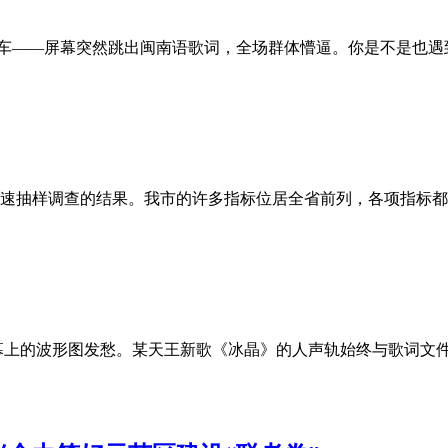
《当我》差点翻车——屏幕突然跳出闽南语歌词，全场群体懵逼。你是
速抽样调查的结果。我市的许多指标位居全省前列，各项指标都
幕上的波形图发愁。某天王新歌《冰晶》的人声轨始终与歌词文件