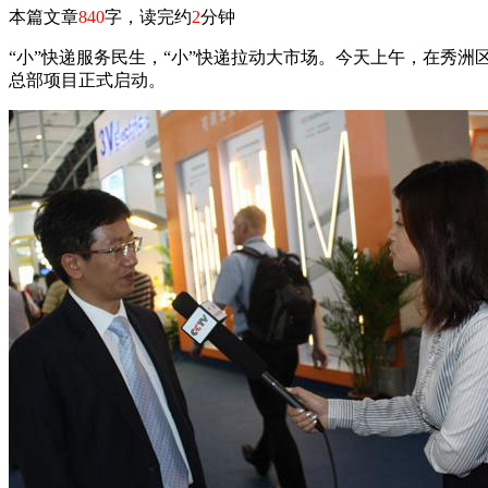
本篇文章
840
字，读完约
2
分钟
“小”快递服务民生，“小”快递拉动大市场。今天上午，在秀
总部项目正式启动。